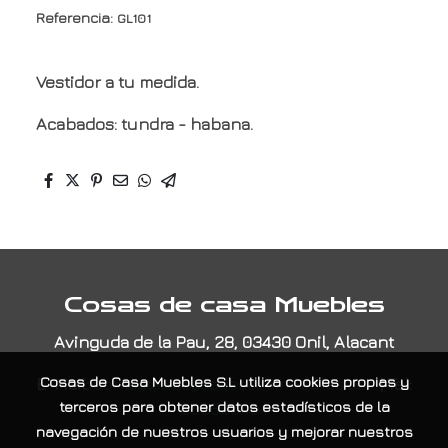
Referencia:
GL101
Vestidor a tu medida.
Acabados: tundra - habana.
Cosas de casa Muebles
Avinguda de la Pau, 28, 03430 Onil, Alacant
Cosas de Casa Muebles S.L
utiliza cookies propias y
E-Mail:
contacta@cosasdecasamuebles.com
|
Tel:
terceros para obtener datos estadísticos de la
965565404
navegación de nuestros usuarios y mejorar nuestros