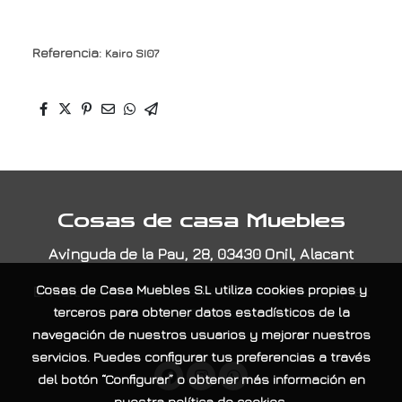
Referencia:
Kairo SI07
Cosas de casa Muebles
Avinguda de la Pau, 28, 03430 Onil, Alacant
E-Mail:
contacta@cosasdecasamuebles.com
|
Tel:
Cosas de Casa Muebles S.L
utiliza cookies propias y
965565404
terceros para obtener datos estadísticos de la
navegación de nuestros usuarios y mejorar nuestros
servicios. Puedes configurar tus preferencias a través
del botón “Configurar” o obtener más información en
nuestra
política de cookies
.