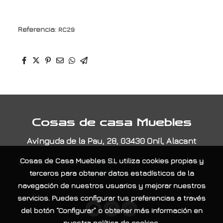
Referencia:
RC29
Cosas de casa Muebles
Avinguda de la Pau, 28, 03430 Onil, Alacant
E-Mail:
contacta@cosasdecasamuebles.com
|
Tel:
Cosas de Casa Muebles S.L
utiliza cookies propias y
965565404
terceros para obtener datos estadísticos de la
navegación de nuestros usuarios y mejorar nuestros
servicios. Puedes configurar tus preferencias a través
del botón “Configurar” o obtener más información en
nuestra
política de cookies
.