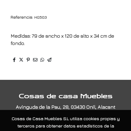
Referencia:
HG503
Medidas: 79 de ancho x 120 de alto x 34 cm de
fondo.
Cosas de casa Muebles
Avinguda de la Pau, 28, 03430 Onil, Alacant
E-Mail:
contacta@cosasdecasamuebles.com
|
Tel:
Cosas de Casa Muebles S.L
utiliza cookies propias y
965565404
terceros para obtener datos estadísticos de la