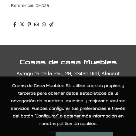
Referencia:
DMC28
Cosas de casa Muebles
Avinguda de la Pau, 28, 03430 Onil, Alacant
E-Mail:
contacta@cosasdecasamuebles.com
|
Tel:
Cosas de Casa Muebles S.L
utiliza cookies propias y
965565404
terceros para obtener datos estadísticos de la
navegación de nuestros usuarios y mejorar nuestros
servicios. Puedes configurar tus preferencias a través
del botón “Configurar” o obtener más información en
nuestra
política de cookies
.
Política de cookies
Gestión de cookies