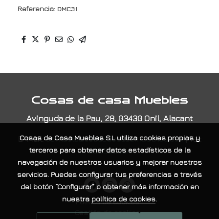
Referencia:
DMC31
Cosas de casa Muebles
Avinguda de la Pau, 28, 03430 Onil, Alacant
E-Mail:
contacta@cosasdecasamuebles.com
|
Tel:
Cosas de Casa Muebles S.L
utiliza cookies propias y
965565404
terceros para obtener datos estadísticos de la
navegación de nuestros usuarios y mejorar nuestros
servicios. Puedes configurar tus preferencias a través
del botón “Configurar” o obtener más información en
nuestra
política de cookies
.
Política de cookies
Gestión de cookies