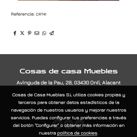
Referencia:
CRT41
Cosas de casa Muebles
Avinguda de la Pau, 28, 03430 Onil, Alacant
E-Mail:
contacta@cosasdecasamuebles.com
|
Tel:
Cosas de Casa Muebles S.L
utiliza cookies propias y
965565404
terceros para obtener datos estadísticos de la
navegación de nuestros usuarios y mejorar nuestros
servicios. Puedes configurar tus preferencias a través
del botón “Configurar” o obtener más información en
nuestra
política de cookies
.
Política de cookies