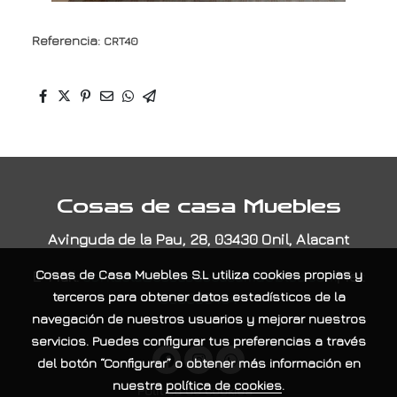
Referencia:
CRT40
Cosas de casa Muebles
Avinguda de la Pau, 28, 03430 Onil, Alacant
E-Mail:
contacta@cosasdecasamuebles.com
|
Tel:
Cosas de Casa Muebles S.L
utiliza cookies propias y
965565404
terceros para obtener datos estadísticos de la
navegación de nuestros usuarios y mejorar nuestros
servicios. Puedes configurar tus preferencias a través
del botón “Configurar” o obtener más información en
nuestra
política de cookies
.
Política de cookies