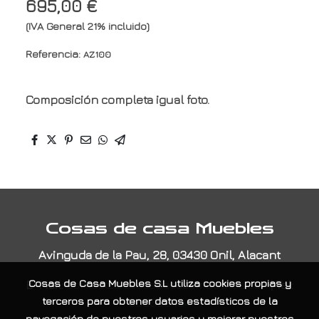
695,00 €
(IVA General 21% incluido)
Referencia:
AZ100
Composición completa igual foto.
Cosas de casa Muebles
Avinguda de la Pau, 28, 03430 Onil, Alacant
E-Mail:
contacta@cosasdecasamuebles.com
|
Tel:
Cosas de Casa Muebles S.L
utiliza cookies propias y
965565404
terceros para obtener datos estadísticos de la
navegación de nuestros usuarios y mejorar nuestros