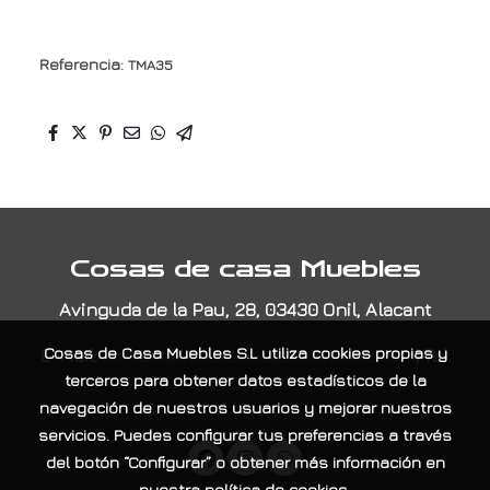
Referencia:
TMA35
Cosas de casa Muebles
Avinguda de la Pau, 28, 03430 Onil, Alacant
E-Mail:
contacta@cosasdecasamuebles.com
|
Tel:
Cosas de Casa Muebles S.L
utiliza cookies propias y
965565404
terceros para obtener datos estadísticos de la
navegación de nuestros usuarios y mejorar nuestros
servicios. Puedes configurar tus preferencias a través
del botón “Configurar” o obtener más información en
nuestra
política de cookies
.