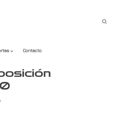
ertas
Contacto
osición
60
0