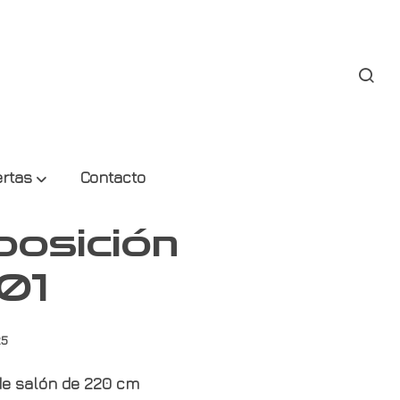
ertas
Contacto
osición
01
25
de salón de 220 cm