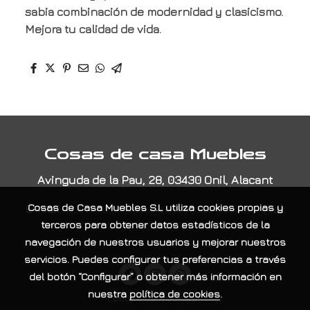
sabia combinación de modernidad y clasicismo.
Mejora tu calidad de vida.
Cosas de casa Muebles
Avinguda de la Pau, 28, 03430 Onil, Alacant
Cosas de Casa Muebles S.L
utiliza cookies propias y
E-Mail:
contacta@cosasdecasamuebles.com
|
Tel:
terceros para obtener datos estadísticos de la
965565404
navegación de nuestros usuarios y mejorar nuestros
servicios. Puedes configurar tus preferencias a través
del botón “Configurar” o obtener más información en
nuestra
política de cookies
.
Política de cookies